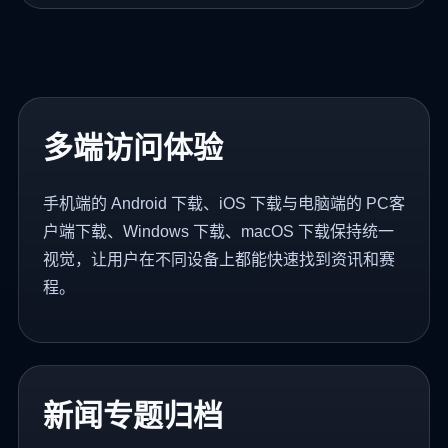
多端访问体验
手机端的 Android 下载、iOS 下载与电脑端的 PC客
户端下载、Windows 下载、macOS 下载保持统一
视觉，让用户在不同设备上都能快速找到资讯和赛
程。
新闻专题归档