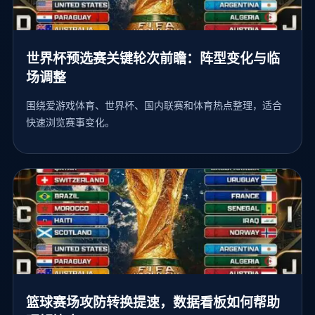
世界杯预选赛关键轮次前瞻：阵型变化与临
场调整
围绕爱游戏体育、世界杯、国内联赛和体育热点整理，适合
快速浏览赛事变化。
篮球赛场攻防转换提速，数据看板如何帮助