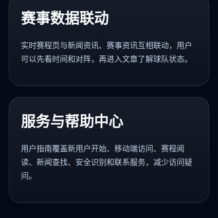
赛事数据联动
实时赛程页与新闻资讯、赛事资讯互相联动，用户
可以先看时间和对阵，再进入文章了解球队状态。
服务与帮助中心
用户指南覆盖新用户开始、移动端访问、赛程阅
读、新闻查找、安全识别和联系服务，减少访问疑
问。