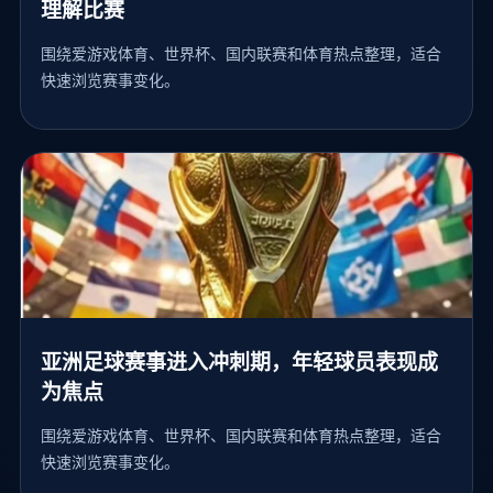
理解比赛
围绕爱游戏体育、世界杯、国内联赛和体育热点整理，适合
快速浏览赛事变化。
亚洲足球赛事进入冲刺期，年轻球员表现成
为焦点
围绕爱游戏体育、世界杯、国内联赛和体育热点整理，适合
快速浏览赛事变化。