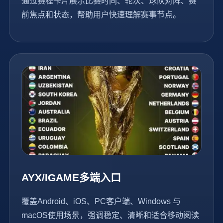
通过赛程卡片展示比赛时间、轮次、球队对阵、赛
前焦点和状态，帮助用户快速理解赛事节点。
AYX/IGAME多端入口
覆盖Android、iOS、PC客户端、Windows 与
macOS使用场景，强调稳定、清晰和适合移动阅读