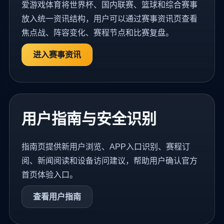
爱游戏体育将世界杯、国内联赛、篮球和综合赛事
放入统一资讯结构，用户可以通过赛事资讯页查看
焦点战、阵容变化、赛程节点和比赛复盘。
进入赛事资讯
用户指南与安全识别
指南页提供新用户浏览、APP入口识别、赛程订
阅、新闻阅读和设备访问建议，帮助用户确认官方
首页体验入口。
查看用户指南