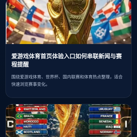
爱游戏体育首页体验入口如何串联新闻与赛
程提醒
围绕爱游戏体育、世界杯、国内联赛和体育热点整理，适合
快速浏览赛事变化。