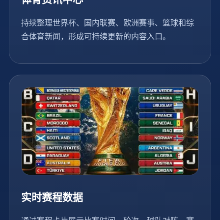
持续整理世界杯、国内联赛、欧洲赛事、篮球和综
合体育新闻，形成可持续更新的内容入口。
实时赛程数据