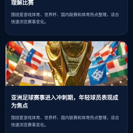
理解比赛
围绕爱游戏体育、世界杯、国内联赛和体育热点整理，适合
快速浏览赛事变化。
亚洲足球赛事进入冲刺期，年轻球员表现成
为焦点
围绕爱游戏体育、世界杯、国内联赛和体育热点整理，适合
快速浏览赛事变化。