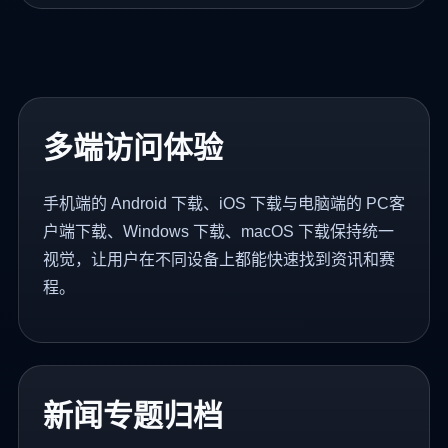
多端访问体验
手机端的 Android 下载、iOS 下载与电脑端的 PC客
户端下载、Windows 下载、macOS 下载保持统一
视觉，让用户在不同设备上都能快速找到资讯和赛
程。
新闻专题归档