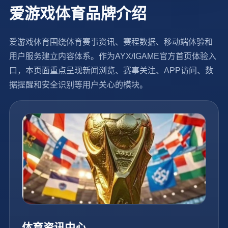
爱游戏体育品牌介绍
爱游戏体育围绕体育赛事资讯、赛程数据、移动端体验和
用户服务建立内容体系。作为AYX/IGAME官方首页体验入
口，本页面重点呈现新闻浏览、赛事关注、APP访问、数
据提醒和安全识别等用户关心的模块。
体育资讯中心