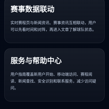
赛事数据联动
实时赛程页与新闻资讯、赛事资讯互相联动，用户
可以先看时间和对阵，再进入文章了解球队状态。
服务与帮助中心
用户指南覆盖新用户开始、移动端访问、赛程阅
读、新闻查找、安全识别和联系服务，减少访问疑
问。