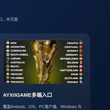
口，本页面
AYX/IGAME多端入口
覆盖Android、iOS、PC客户端、Windows 与