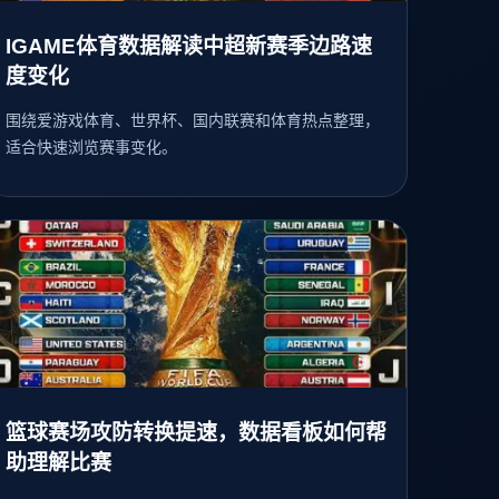
IGAME体育数据解读中超新赛季边路速
度变化
围绕爱游戏体育、世界杯、国内联赛和体育热点整理，
适合快速浏览赛事变化。
篮球赛场攻防转换提速，数据看板如何帮
助理解比赛