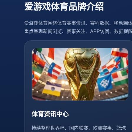
爱游戏体育品牌介绍
爱游戏体育围绕体育赛事资讯、赛程数据、移动端体验
重点呈现新闻浏览、赛事关注、APP访问、数据提
体育资讯中心
持续整理世界杯、国内联赛、欧洲赛事、篮球