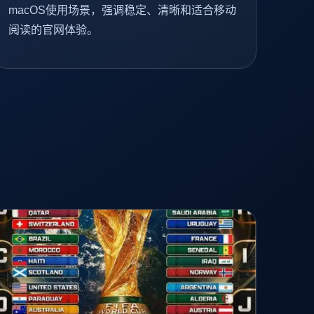
macOS使用场景，强调稳定、清晰和适合移动
阅读的官网体验。