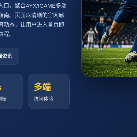
，聚合AYX/IGAME多端
指南。页面以清晰的官网感
事动态，让用户进入首页即
赛程。
闻资讯
s
多端
刷新
访问体验