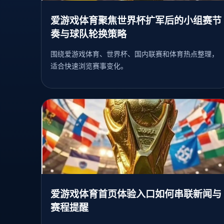
爱游戏体育聚焦世界杯扩军后的小组赛节
奏与球队轮换策略
围绕爱游戏体育、世界杯、国内联赛和体育热点整理，
适合快速浏览赛事变化。
爱游戏体育首页体验入口如何串联新闻与
赛程提醒