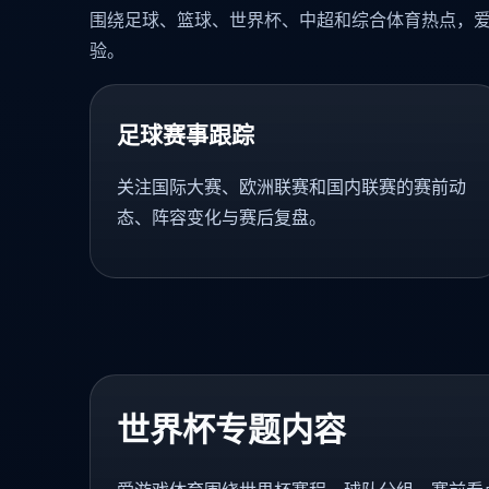
围绕足球、篮球、世界杯、中超和综合体育热点，
验。
足球赛事跟踪
关注国际大赛、欧洲联赛和国内联赛的赛前动
态、阵容变化与赛后复盘。
世界杯专题内容