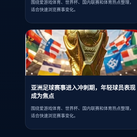
围绕爱游戏体育、世界杯、国内联赛和体育热点整理，
适合快速浏览赛事变化。
亚洲足球赛事进入冲刺期，年轻球员表现
成为焦点
围绕爱游戏体育、世界杯、国内联赛和体育热点整理，
适合快速浏览赛事变化。