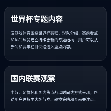
世界杯专题内容
爱游戏体育围绕世界杯赛程、球队分组、赛前看点
和热门球员建立持续更新的专题结构，用户可以从
新闻和赛事栏目快速进入重点内容。
国内联赛观察
中超、足协杯和国内焦点战以时间线方式呈现，帮
助用户理解主客场节奏、轮换策略和赛前关注点。