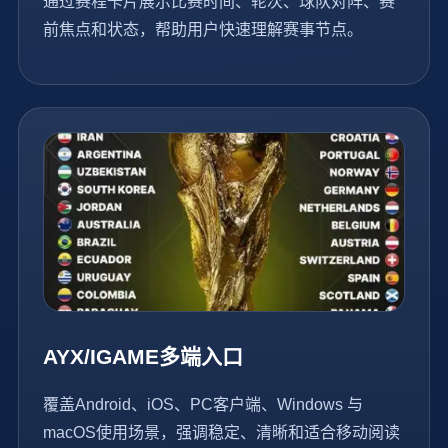
通过赛程卡片展示比赛时间、轮次、球队对阵、赛
前焦点和状态，帮助用户快速理解赛事节点。
AYX/IGAME多端入口
覆盖Android、iOS、PC客户端、Windows 与
macOS使用场景，强调稳定、清晰和适合移动阅读