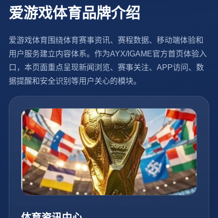
爱游戏体育品牌介绍
爱游戏体育围绕体育赛事资讯、赛程数据、移动端体验和
用户服务建立内容体系。作为AYX/IGAME官方首页体验入
口，本页面重点呈现新闻浏览、赛事关注、APP访问、数
据提醒和安全识别等用户关心的模块。
体育资讯中心