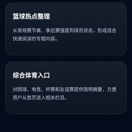
篮球热点整理
从常规赛节奏、季后赛强度到球员状态，形成适合
快速阅读的专题内容。
综合体育入口
对网球、电竞、杯赛和友谊赛提供简明摘要，方便
用户从首页进入相关栏目。