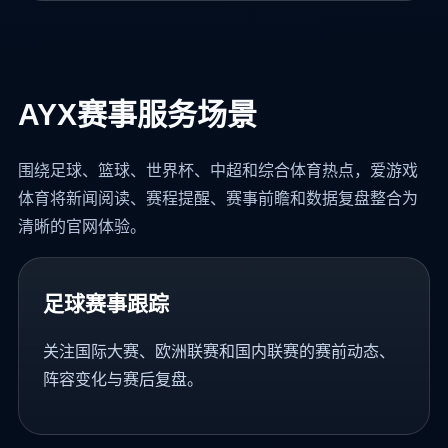
AYX赛事服务场景
围绕足球、篮球、世界杯、中超和综合体育热点，爱游戏
体育将新闻阅读、赛程提醒、赛事前瞻和数据复盘整合为
清晰的官网体验。
足球赛事跟踪
关注国际大赛、欧洲联赛和国内联赛的赛前动态、
阵容变化与赛后复盘。