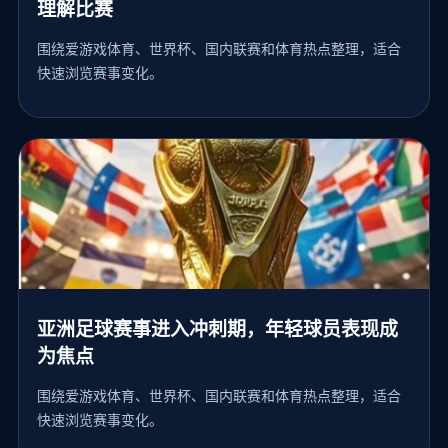
理解比赛
围绕爱游戏体育、世界杯、国内联赛和体育热点整理，适合
快速浏览赛事变化。
亚洲足球赛事进入冲刺期，年轻球员表现成
为焦点
围绕爱游戏体育、世界杯、国内联赛和体育热点整理，适合
快速浏览赛事变化。