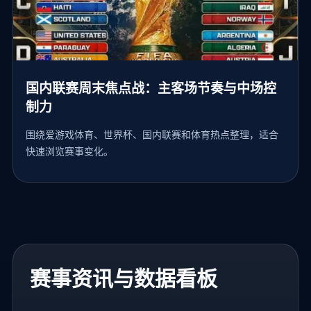
国内联赛周末焦点战：主客场节奏与中场控
制力
围绕爱游戏体育、世界杯、国内联赛和体育热点整理，适合
快速浏览赛事变化。
赛事资讯与数据看板