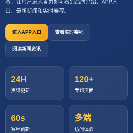
态，让用户进入首页即可看到品牌介绍、APP入
口、最新新闻和实时赛程。
进入APP入口
查看实时赛程
阅读新闻资讯
24H
120+
资讯更新
专题页面
60s
多端
赛程刷新
访问体验