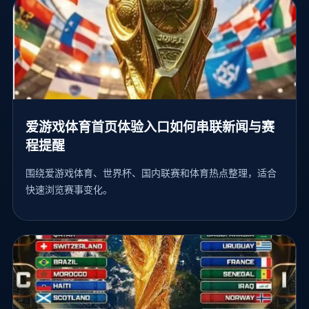
爱游戏体育首页体验入口如何串联新闻与赛
程提醒
围绕爱游戏体育、世界杯、国内联赛和体育热点整理，适合
快速浏览赛事变化。