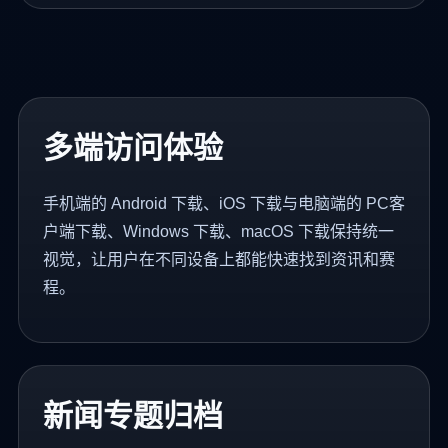
多端访问体验
手机端的 Android 下载、iOS 下载与电脑端的 PC客
户端下载、Windows 下载、macOS 下载保持统一
视觉，让用户在不同设备上都能快速找到资讯和赛
程。
新闻专题归档