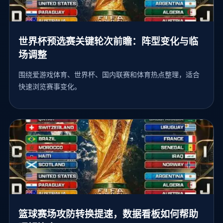
世界杯预选赛关键轮次前瞻：阵型变化与临
场调整
围绕爱游戏体育、世界杯、国内联赛和体育热点整理，适合
快速浏览赛事变化。
篮球赛场攻防转换提速，数据看板如何帮助