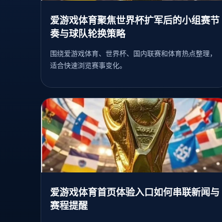
爱游戏体育聚焦世界杯扩军后的小组赛节
奏与球队轮换策略
围绕爱游戏体育、世界杯、国内联赛和体育热点整理，
适合快速浏览赛事变化。
爱游戏体育首页体验入口如何串联新闻与
赛程提醒