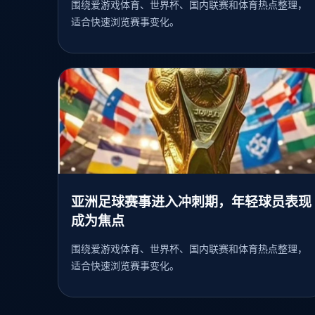
围绕爱游戏体育、世界杯、国内联赛和体育热点整理，
适合快速浏览赛事变化。
亚洲足球赛事进入冲刺期，年轻球员表现
成为焦点
围绕爱游戏体育、世界杯、国内联赛和体育热点整理，
适合快速浏览赛事变化。