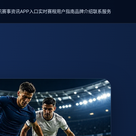
讯
赛事资讯
APP入口
实时赛程
用户指南
品牌介绍
联系服务