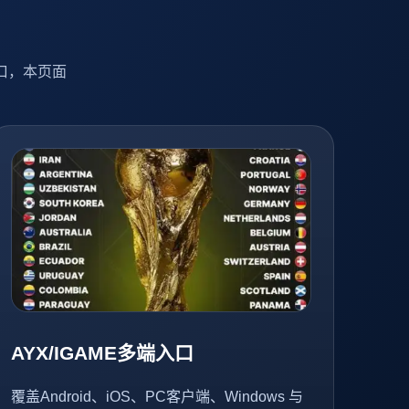
口，本页面
AYX/IGAME多端入口
覆盖Android、iOS、PC客户端、Windows 与