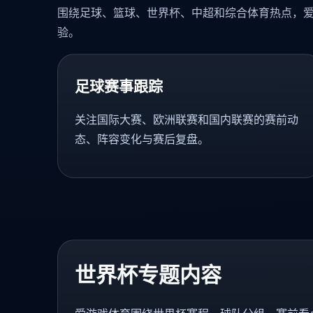
围绕足球、篮球、世界杯、中超和综合体育热点，
验。
足球赛事跟踪
关注国际大赛、欧洲联赛和国内联赛的赛前动
态、阵容变化与赛后复盘。
世界杯专题内容