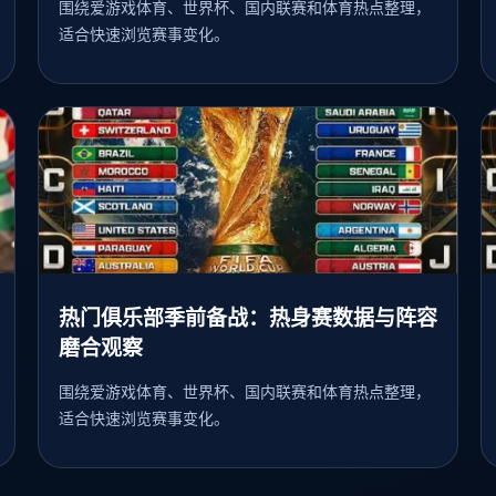
围绕爱游戏体育、世界杯、国内联赛和体育热点整理，
适合快速浏览赛事变化。
热门俱乐部季前备战：热身赛数据与阵容
磨合观察
围绕爱游戏体育、世界杯、国内联赛和体育热点整理，
适合快速浏览赛事变化。