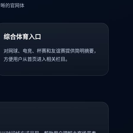
清晰的官网体
综合体育入口
对网球、电竞、杯赛和友谊赛提供简明摘要，
方便用户从首页进入相关栏目。