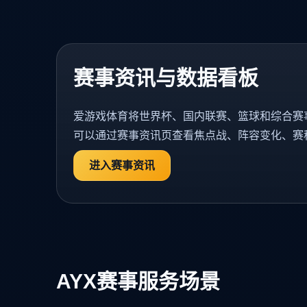
赛事资讯与数据看板
爱游戏体育将世界杯、国内联赛、篮球和综合赛
可以通过赛事资讯页查看焦点战、阵容变化、赛
进入赛事资讯
AYX赛事服务场景