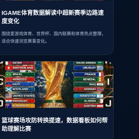
IGAME体育数据解读中超新赛季边路速
度变化
围绕爱游戏体育、世界杯、国内联赛和体育热点整理，
适合快速浏览赛事变化。
篮球赛场攻防转换提速，数据看板如何帮
助理解比赛